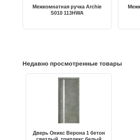
AGB
Межкомнатная ручка Archie
Межк
12
S010 113HWA
Недавно просмотренные товары
Дверь Оникс Верона 1 бетон
светлый, триплекс белый