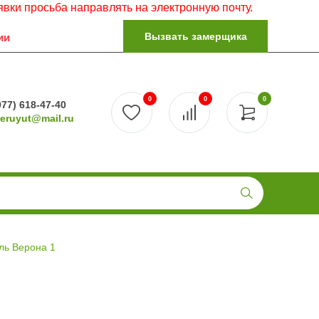
осьба направлять на электронную почту.
Вызвать замерщика
ии
0
0
0
977) 618-47-40
reruyut@mail.ru
ль Верона 1