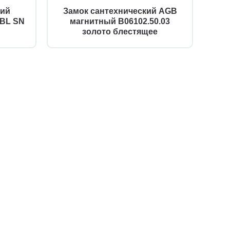
кий
Замок сантехнический AGB
За
BL SN
магнитный B06102.50.03
п
золото блестящее