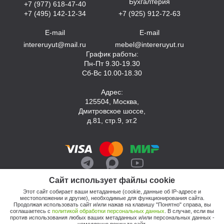
Бухгалтерия
+7 (977) 618-47-40
+7 (495) 142-12-34
+7 (925) 912-72-63
E-mail
E-mail
intereruyut@mail.ru
mebel@intereruyut.ru
График работы:
Пн-Пт 9.30-19.30
Сб-Вс 10.00-18.30
Адрес:
125504, Москва,
Дмитровское шоссе,
д.81, стр.9, эт.2
Сайт использует файлы cookie
Этот сайт собирает ваши метаданные (cookie, данные об IP-адресе и
местоположении и другие), необходимые для функционирования сайта.
Продолжая использовать сайт и/или нажав на клавишу "Понятно" справа, вы
соглашаетесь с
политикой обработки персональных данных
. В случае, если вы
против использования любых ваших метаданных и/или персональных данных -
© 2026, Компания «Интерьер Уют»