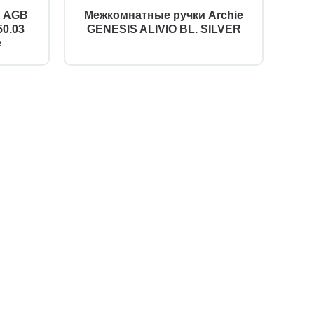
й AGB
Межкомнатные ручки Archie
0.03
GENESIS ALIVIO BL. SILVER
е