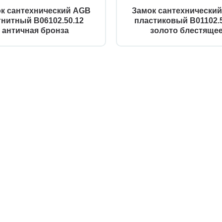
к сантехнический AGB
Замок сантехнически
гнитный B06102.50.12
пластиковый B01102.5
античная бронза
золото блестяще