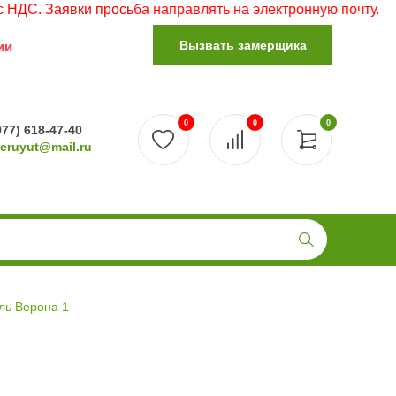
явки просьба направлять на электронную почту.
Вызвать замерщика
ии
0
0
0
977) 618-47-40
reruyut@mail.ru
ль Верона 1