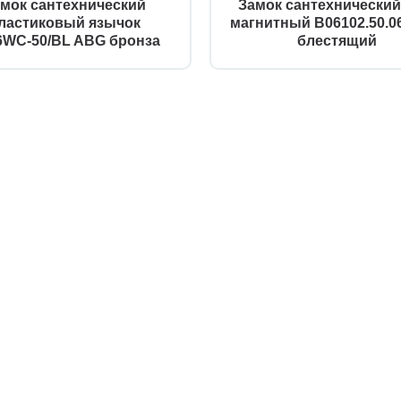
мок сантехнический
Замок сантехнически
ластиковый язычок
магнитный B06102.50.0
6WC-50/BL ABG бронза
блестящий