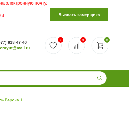
ронную почту.
Вызвать замерщика
ии
0
0
0
977) 618-47-40
reruyut@mail.ru
ль Верона 1