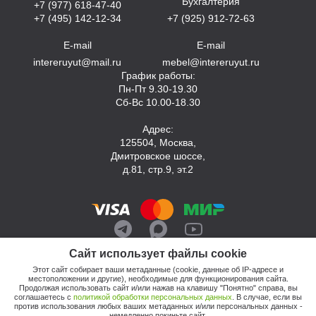
Бухгалтерия
+7 (977) 618-47-40
+7 (495) 142-12-34
+7 (925) 912-72-63
E-mail
E-mail
intereruyut@mail.ru
mebel@intereruyut.ru
График работы:
Пн-Пт 9.30-19.30
Сб-Вс 10.00-18.30
Адрес:
125504, Москва,
Дмитровское шоссе,
д.81, стр.9, эт.2
Сайт использует файлы cookie
Этот сайт собирает ваши метаданные (cookie, данные об IP-адресе и
местоположении и другие), необходимые для функционирования сайта.
Продолжая использовать сайт и/или нажав на клавишу "Понятно" справа, вы
соглашаетесь с
политикой обработки персональных данных
. В случае, если вы
против использования любых ваших метаданных и/или персональных данных -
© 2026, Компания «Интерьер Уют»
немедленно покиньте сайт.