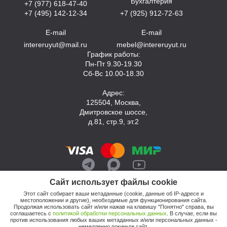
Бухгалтерия
+7 (977) 618-47-40
+7 (495) 142-12-34
+7 (925) 912-72-63
E-mail
E-mail
intereruyut@mail.ru
mebel@intereruyut.ru
График работы:
Пн-Пт 9.30-19.30
Сб-Вс 10.00-18.30
Адрес:
125504, Москва,
Дмитровское шоссе,
д.81, стр.9, эт.2
Сайт использует файлы cookie
Этот сайт собирает ваши метаданные (cookie, данные об IP-адресе и
местоположении и другие), необходимые для функционирования сайта.
Продолжая использовать сайт и/или нажав на клавишу "Понятно" справа, вы
соглашаетесь с
политикой обработки персональных данных
. В случае, если вы
против использования любых ваших метаданных и/или персональных данных -
© 2026, Компания «Интерьер Уют»
немедленно покиньте сайт.