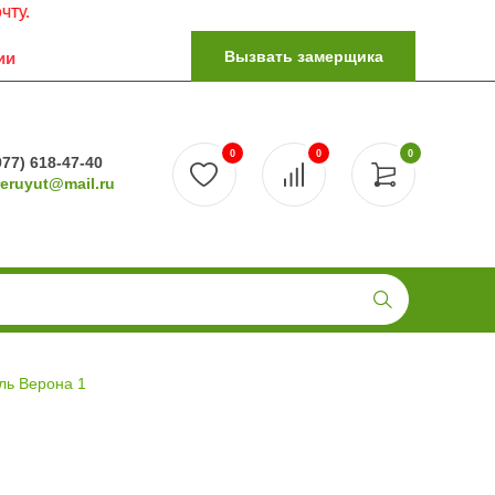
Вызвать замерщика
ии
0
0
0
977) 618-47-40
reruyut@mail.ru
ль Верона 1