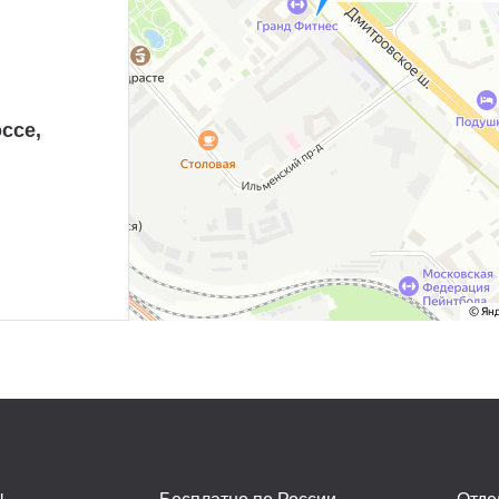
ссе,
ы