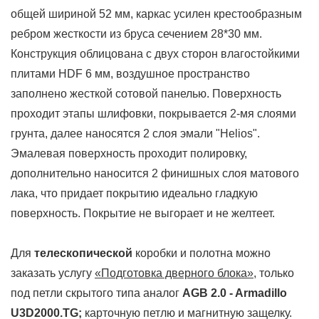
общей шириной 52 мм, каркас усилен крестообразным
ребром жесткости из бруса сечением 28*30 мм.
Конструкция облицована с двух сторон в
лагостойкими
плитами HDF 6 мм, воздушное пространство
заполнено жесткой сотовой панелью.
Поверхность
проходит этапы шлифовки, покрывается 2-мя слоями
грунта, далее наносятся 2 слоя эмали "Helios".
Эмалевая поверхность проходит полировку,
дополнительно наносится 2 финишных слоя матового
лака, что придает покрытию идеально гладкую
поверхность. Покрытие не выгорает и не желтеет.
Для
телескопической
коробки и полотна можно
заказать услугу
«Подготовка дверного блока»
, только
под петли скрытого типа
аналог
AGB 2.0 - Armadillo
U3D2000.TG
;
карточную петлю и магнитную защелку.