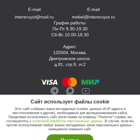
E-mail
E-mail
intereruyut@mail.ru
mebel@intereruyut.ru
График работы:
Пн-Пт 9.30-19.30
Сб-Вс 10.00-18.30
Адрес:
125504, Москва,
Дмитровское шоссе,
д.81, стр.9, эт.2
Сайт использует файлы cookie
Этот сайт собирает ваши метаданные (cookie, данные об IP-адресе и
местоположении и другие), необходимые для функционирования сайта.
Продолжая использовать сайт и/или нажав на клавишу "Понятно" справа, вы
соглашаетесь с
политикой обработки персональных данных
. В случае, если вы
против использования любых ваших метаданных и/или персональных данных -
© 2026, Компания «Интерьер Уют»
немедленно покиньте сайт.
Политика обработки персональных данных
Этот сайт продвигает: Кузнецов Анатолий