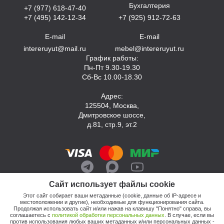
Бухгалтерия
+7 (977) 618-47-40
+7 (495) 142-12-34
+7 (925) 912-72-63
E-mail
E-mail
intereruyut@mail.ru
mebel@intereruyut.ru
График работы:
Пн-Пт 9.30-19.30
Сб-Вс 10.00-18.30
Адрес:
125504, Москва,
Дмитровское шоссе,
д.81, стр.9, эт.2
Сайт использует файлы cookie
Этот сайт собирает ваши метаданные (cookie, данные об IP-адресе и
местоположении и другие), необходимые для функционирования сайта.
Продолжая использовать сайт и/или нажав на клавишу "Понятно" справа, вы
соглашаетесь с
политикой обработки персональных данных
. В случае, если вы
против использования любых ваших метаданных и/или персональных данных -