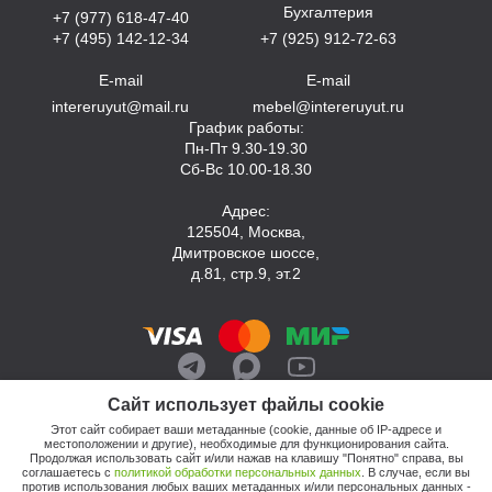
Бухгалтерия
+7 (977) 618-47-40
+7 (495) 142-12-34
+7 (925) 912-72-63
E-mail
E-mail
intereruyut@mail.ru
mebel@intereruyut.ru
График работы:
Пн-Пт 9.30-19.30
Сб-Вс 10.00-18.30
Адрес:
125504, Москва,
Дмитровское шоссе,
д.81, стр.9, эт.2
Сайт использует файлы cookie
Этот сайт собирает ваши метаданные (cookie, данные об IP-адресе и
местоположении и другие), необходимые для функционирования сайта.
Продолжая использовать сайт и/или нажав на клавишу "Понятно" справа, вы
соглашаетесь с
политикой обработки персональных данных
. В случае, если вы
против использования любых ваших метаданных и/или персональных данных -