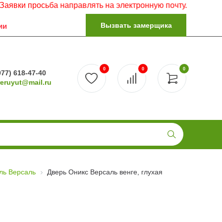
росьба направлять на электронную почту.
Вызвать замерщика
ии
0
0
0
977) 618-47-40
reruyut@mail.ru
ль Версаль
Дверь Оникс Версаль венге, глухая