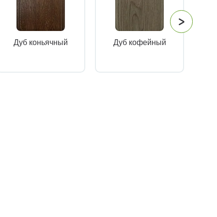
Дуб коньячный
Дуб кофейный
Кр
ч