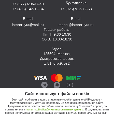
Бухгалтерия
+7 (977) 618-47-40
+7 (495) 142-12-34
+7 (925) 912-72-63
E-mail
E-mail
intereruyut@mail.ru
mebel@intereruyut.ru
График работы:
Пн-Пт 9.30-19.30
Сб-Вс 10.00-18.30
Адрес:
125504, Москва,
Дмитровское шоссе,
д.81, стр.9, эт.2
Сайт использует файлы cookie
Этот сайт собирает ваши метаданные (cookie, данные об IP-адресе и
местоположении и другие), необходимые для функционирования сайта.
Продолжая использовать сайт и/или нажав на клавишу "Понятно" справа, вы
соглашаетесь с
политикой обработки персональных данных
. В случае, если вы
против использования любых ваших метаданных и/или персональных данных -