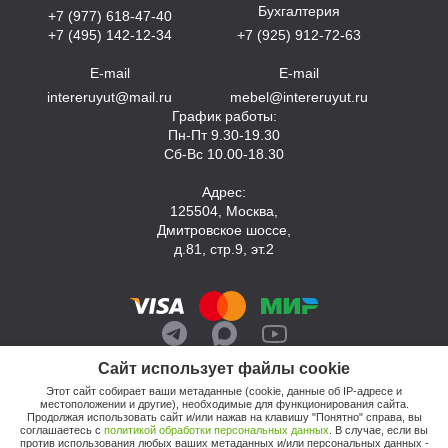
Бухгалтерия
+7 (977) 618-47-40
+7 (495) 142-12-34
+7 (925) 912-72-63
E-mail
E-mail
intereruyut@mail.ru
mebel@intereruyut.ru
График работы:
Пн-Пт 9.30-19.30
Сб-Вс 10.00-18.30
Адрес:
125504, Москва,
Дмитровское шоссе,
д.81, стр.9, эт.2
Сайт использует файлы cookie
Этот сайт собирает ваши метаданные (cookie, данные об IP-адресе и
местоположении и другие), необходимые для функционирования сайта.
Продолжая использовать сайт и/или нажав на клавишу "Понятно" справа, вы
соглашаетесь с
политикой обработки персональных данных
. В случае, если вы
против использования любых ваших метаданных и/или персональных данных -