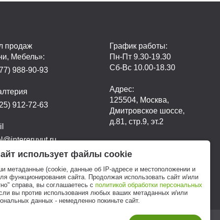
л продаж
График работы:
ни, Мебель»:
Пн-Пт 9.30-19.30
Сб-Вс 10.00-18.30
77) 988-90-93
Адрес:
алтерия
125504, Москва,
25) 912-72-63
Дмитровское шоссе,
д.81, стр.9, эт.2
il
@intereruyut.ru
айт использует файлы cookie
ши метаданные (cookie, данные об IP-адресе и местоположении и
для функционирования сайта. Продолжая использовать сайт и/или
но" справа, вы соглашаетесь с
политикой обработки персональных
если вы против использования любых ваших метаданных и/или
ональных данных - немедленно покиньте сайт.