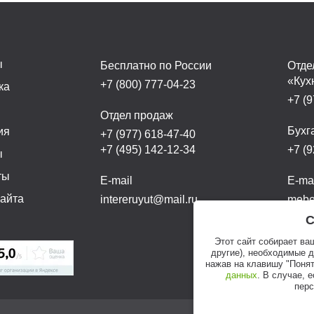
ы
Бесплатно по России
Отде
«Кух
+7 (800) 777-04-23
ка
+7 (9
а
Отдел продаж
Бухг
ия
+7 (977) 618-47-40
+7 (495) 142-12-34
+7 (9
ы
ты
E-mail
E-ma
сайта
intereruyut@mail.ru
mebel
С
Этот сайт собирает ва
другие), необходимые 
нажав на клавишу "Понят
данных
. В случае, 
перс