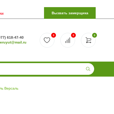
Вызвать замерщика
ии
0
0
0
977) 618-47-40
reruyut@mail.ru
ль Версаль