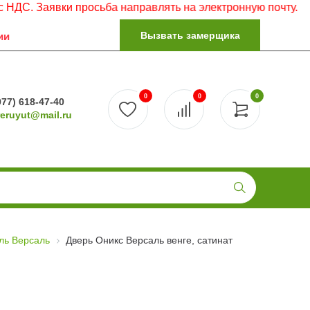
аявки просьба направлять на электронную почту.
Вызвать замерщика
ии
0
0
0
977) 618-47-40
reruyut@mail.ru
ль Версаль
Дверь Оникс Версаль венге, сатинат