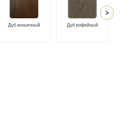
Дуб коньячный
Дуб кофейный
Кр
ч