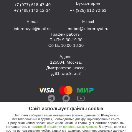
Бухгалтерия
+7 (977) 618-47-40
+7 (495) 142-12-34
+7 (925) 912-72-63
E-mail
E-mail
intereruyut@mail.ru
mebel@intereruyut.ru
График работы:
Пн-Пт 9.30-19.30
Сб-Вс 10.00-18.30
Адрес:
125504, Москва,
Дмитровское шоссе,
д.81, стр.9, эт.2
Сайт использует файлы cookie
Этот сайт собирает ваши метаданные (cookie, данные об IP-адресе и
местоположении и другие), необходимые для функционирования сайта.
Продолжая использовать сайт и/или нажав на клавишу "Понятно" справа, вы
соглашаетесь с
политикой обработки персональных данных
. В случае, если вы
против использования любых ваших метаданных и/или персональных данных -