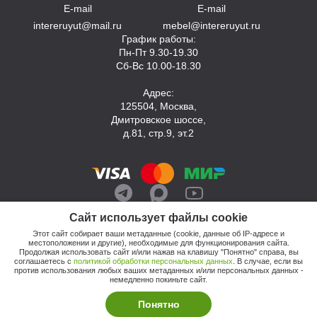
E-mail
E-mail
intereruyut@mail.ru
mebel@intereruyut.ru
График работы:
Пн-Пт 9.30-19.30
Сб-Вс 10.00-18.30
Адрес:
125504, Москва,
Дмитровское шоссе,
д.81, стр.9, эт.2
Сайт использует файлы cookie
Этот сайт собирает ваши метаданные (cookie, данные об IP-адресе и
местоположении и другие), необходимые для функционирования сайта.
Продолжая использовать сайт и/или нажав на клавишу "Понятно" справа, вы
соглашаетесь с
политикой обработки персональных данных
. В случае, если вы
против использования любых ваших метаданных и/или персональных данных -
© 2026, Компания «Интерьер Уют»
немедленно покиньте сайт.
Политика обработки персональных данных
Этот сайт продвигает: Кузнецов Анатолий
Понятно