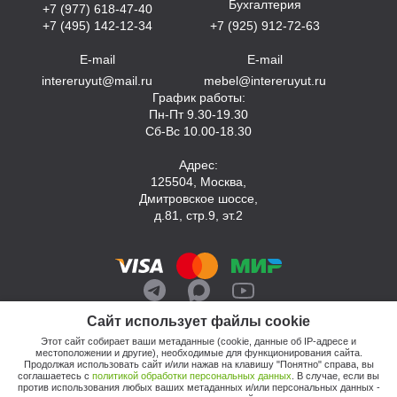
Бухгалтерия
+7 (977) 618-47-40
+7 (495) 142-12-34
+7 (925) 912-72-63
E-mail
E-mail
intereruyut@mail.ru
mebel@intereruyut.ru
График работы:
Пн-Пт 9.30-19.30
Сб-Вс 10.00-18.30
Адрес:
125504, Москва,
Дмитровское шоссе,
д.81, стр.9, эт.2
Сайт использует файлы cookie
Этот сайт собирает ваши метаданные (cookie, данные об IP-адресе и
местоположении и другие), необходимые для функционирования сайта.
Продолжая использовать сайт и/или нажав на клавишу "Понятно" справа, вы
соглашаетесь с
политикой обработки персональных данных
. В случае, если вы
против использования любых ваших метаданных и/или персональных данных -
© 2026, Компания «Интерьер Уют»