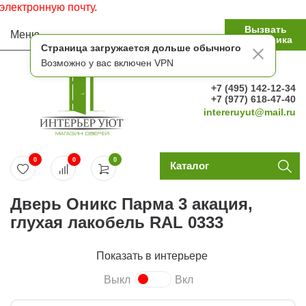
ктронную почту.
Вызвать
Меню
замерщика
Страница загружается дольше обычного
Возможно у вас включен VPN
+7 (495) 142-12-34
+7 (977) 618-47-40
intereruyut@mail.ru
0
0
0
Каталог
Дверь Оникс Парма 3 акация,
глухая лакобель RAL 0333
Показать в интерьере
Выкл
Вкл