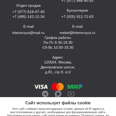
+7 (977) 988-90-93
Отдел продаж
Бухгалтерия
+7 (977) 618-47-40
+7 (495) 142-12-34
+7 (925) 912-72-63
E-mail
E-mail
intereruyut@mail.ru
mebel@intereruyut.ru
График работы:
Пн-Пт 9.30-19.30
Сб-Вс 10.00-18.30
Адрес:
125504, Москва,
Дмитровское шоссе,
д.81, стр.9, эт.2
Сайт использует файлы cookie
Этот сайт собирает ваши метаданные (cookie, данные об IP-адресе и
местоположении и другие), необходимые для функционирования сайта.
Продолжая использовать сайт и/или нажав на клавишу "Понятно" справа, вы