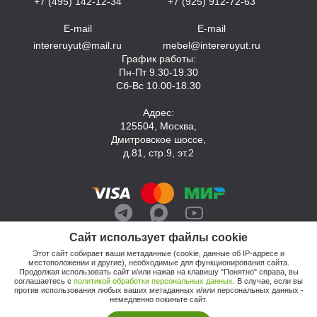
+7 (495) 142-12-34
+7 (925) 912-72-63
E-mail
E-mail
intereruyut@mail.ru
mebel@intereruyut.ru
График работы:
Пн-Пт 9.30-19.30
Сб-Вс 10.00-18.30
Адрес:
125504, Москва,
Дмитровское шоссе,
д.81, стр.9, эт.2
Сайт использует файлы cookie
Этот сайт собирает ваши метаданные (cookie, данные об IP-адресе и
местоположении и другие), необходимые для функционирования сайта.
Продолжая использовать сайт и/или нажав на клавишу "Понятно" справа, вы
соглашаетесь с
политикой обработки персональных данных
. В случае, если вы
против использования любых ваших метаданных и/или персональных данных -
© 2026, Компания «Интерьер Уют»
немедленно покиньте сайт.
Политика обработки персональных данных