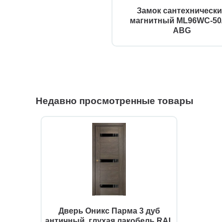
Замок сантехническ
магнитный ML96WC-50
ABG
Недавно просмотренные товары
Дверь Оникс Парма 3 дуб
античный, глухая лакобель RAL