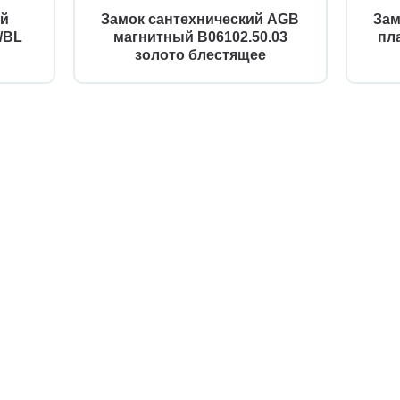
ий
Замок сантехнический AGB
Зам
/BL
магнитный B06102.50.03
пл
золото блестящее