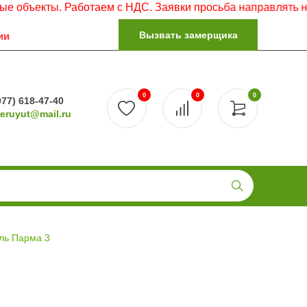
ты. Работаем с НДС. Заявки просьба направлять на электр
Вызвать замерщика
ии
0
0
0
977) 618-47-40
reruyut@mail.ru
ль Парма 3