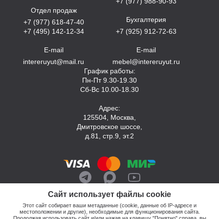
+7 (977) 988-90-93
Отдел продаж
Бухгалтерия
+7 (977) 618-47-40
+7 (495) 142-12-34
+7 (925) 912-72-63
E-mail
E-mail
intereruyut@mail.ru
mebel@intereruyut.ru
График работы:
Пн-Пт 9.30-19.30
Сб-Вс 10.00-18.30
Адрес:
125504, Москва,
Дмитровское шоссе,
д.81, стр.9, эт.2
Сайт использует файлы cookie
Этот сайт собирает ваши метаданные (cookie, данные об IP-адресе и
местоположении и другие), необходимые для функционирования сайта.
Продолжая использовать сайт и/или нажав на клавишу "Понятно" справа, вы