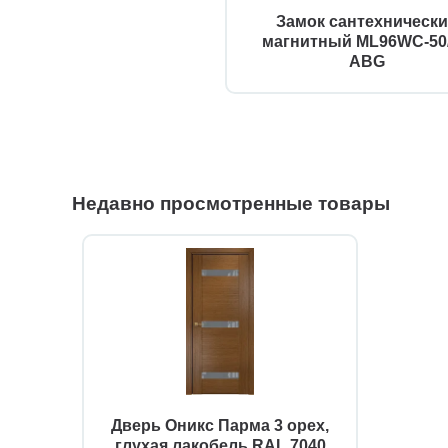
Замок сантехническ
магнитный ML96WC-50
ABG
Недавно просмотренные товары
Дверь Оникс Парма 3 орех,
глухая лакобель RAL 7040