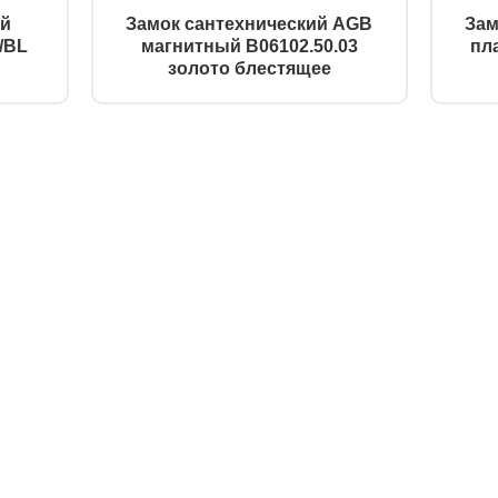
ий
Замок сантехнический AGB
Зам
/BL
магнитный B06102.50.03
пл
золото блестящее