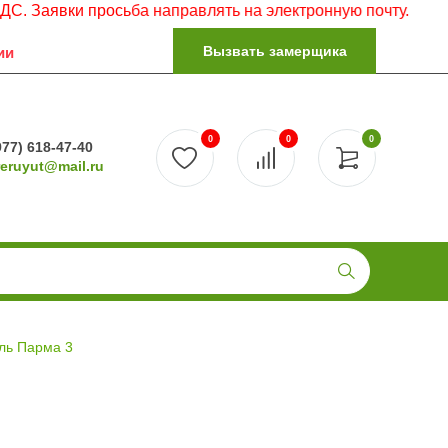
и просьба направлять на электронную почту.
Вызвать замерщика
ии
0
0
0
977) 618-47-40
reruyut@mail.ru
ль Парма 3