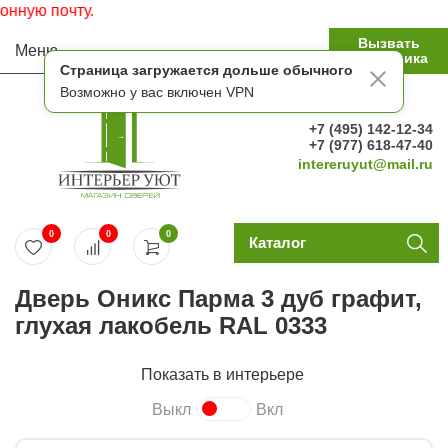
ую почту.
Вызвать
Меню
замерщика
Страница загружается дольше обычного
Возможно у вас включен VPN
+7 (495) 142-12-34
+7 (977) 618-47-40
intereruyut@mail.ru
0
0
0
Каталог
Дверь Оникс Парма 3 дуб графит,
глухая лакобель RAL 0333
Показать в интерьере
Выкл
Вкл