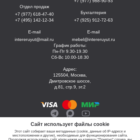
+7 (977) 988-90-93
Отдел продаж
Бухгалтерия
+7 (977) 618-47-40
+7 (495) 142-12-34
+7 (925) 912-72-63
E-mail
E-mail
intereruyut@mail.ru
mebel@intereruyut.ru
График работы:
Пн-Пт 9.30-19.30
Сб-Вс 10.00-18.30
Адрес:
125504, Москва,
Дмитровское шоссе,
д.81, стр.9, эт.2
Сайт использует файлы cookie
Этот сайт собирает ваши метаданные (cookie, данные об IP-адресе и
местоположении и другие), необходимые для функционирования сайта.
Продолжая использовать сайт и/или нажав на клавишу "Понятно" справа, вы