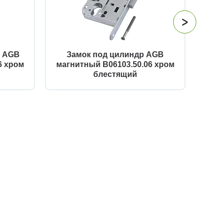
й AGB
Замок под цилиндр AGB
За
6 хром
магнитный B06103.50.06 хром
п
блестящий