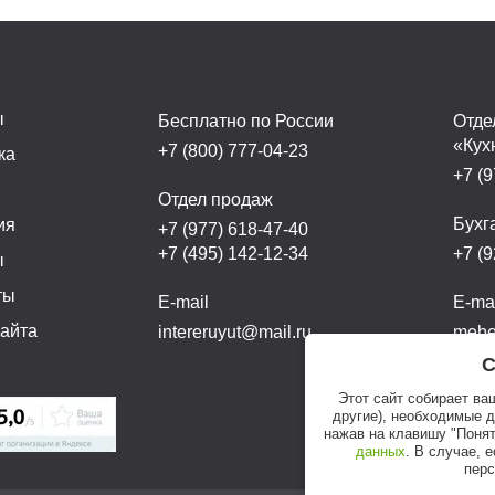
ы
Бесплатно по России
Отде
«Кух
+7 (800) 777-04-23
ка
+7 (9
а
Отдел продаж
Бухг
ия
+7 (977) 618-47-40
+7 (495) 142-12-34
+7 (9
ы
ты
E-mail
E-ma
сайта
intereruyut@mail.ru
mebel
С
Этот сайт собирает ва
другие), необходимые 
нажав на клавишу "Понят
данных
. В случае, 
перс