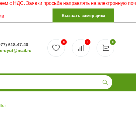
ДС. Заявки просьба направлять на электронную почту.
Вызвать замерщика
ии
0
0
0
977) 618-47-40
reruyut@mail.ru
lur