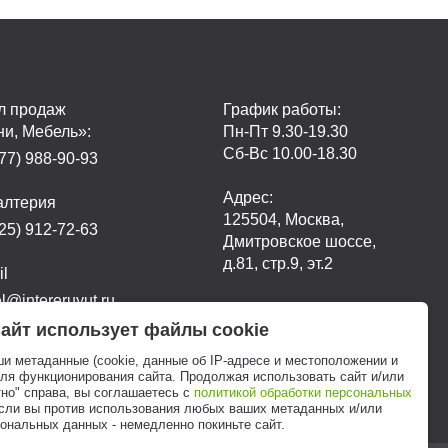
л продаж
График работы:
ни, Мебель»:
Пн-Пт 9.30-19.30
Сб-Вс 10.00-18.30
77) 988-90-93
Адрес:
алтерия
125504, Москва,
25) 912-72-63
Дмитровское шоссе,
д.81, стр.9, эт.2
il
@intereruyut.ru
айт использует файлы cookie
ши метаданные (cookie, данные об IP-адресе и местоположении и
для функционирования сайта. Продолжая использовать сайт и/или
но" справа, вы соглашаетесь с
политикой обработки персональных
если вы против использования любых ваших метаданных и/или
ональных данных - немедленно покиньте сайт.