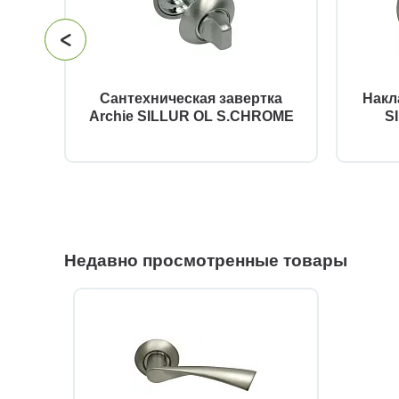
B
Сантехническая завертка
Накл
06
Archie SILLUR OL S.CHROME
S
Недавно просмотренные товары