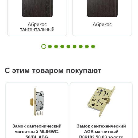
Абрикос
Абрикос
тангентальный
С этим товаром покупают
Замок сантехнический
Замок сантехнический
магнитный ML96WC-
AGB магнитный
50/BL ABG
B06102.50.03 золото