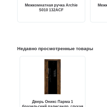
AGB
Межкомнатная ручка Archie
Межк
12
S010 132ACF
Недавно просмотренные товары
Дверь Оникс Парма 1
бразильский палисандр, глухая