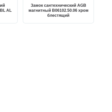
кий
Замок сантехнический AGB
За
BL AL
магнитный B06102.50.06 хром
п
блестящий