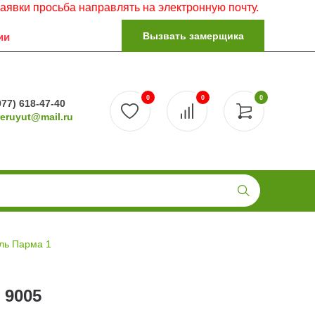
осьба направлять на электронную почту.
Вызвать замерщика
ии
0
0
0
977) 618-47-40
reruyut@mail.ru
ль Парма 1
 9005