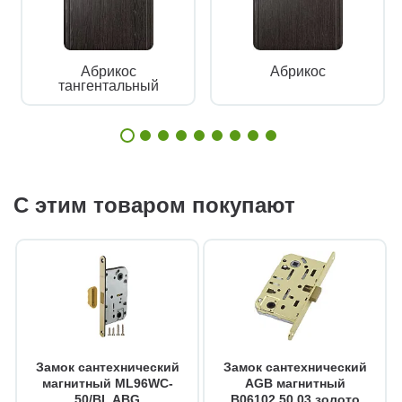
Абрикос
Абрикос
тангентальный
С этим товаром покупают
Замок сантехнический
Замок сантехнический
магнитный ML96WC-
AGB магнитный
50/BL ABG
B06102.50.03 золото