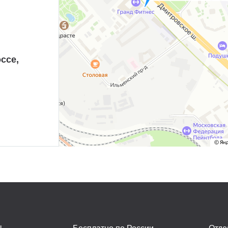
ссе,
ы