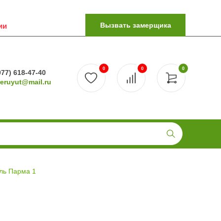
Вызвать замерщика
ии
0
0
0
977) 618-47-40
reruyut@mail.ru
ль Парма 1