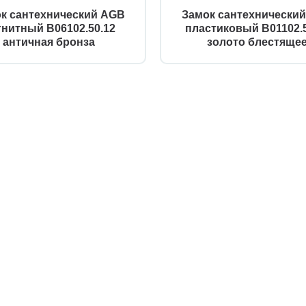
к сантехнический AGB
Замок сантехнически
гнитный B06102.50.12
пластиковый B01102.5
античная бронза
золото блестяще