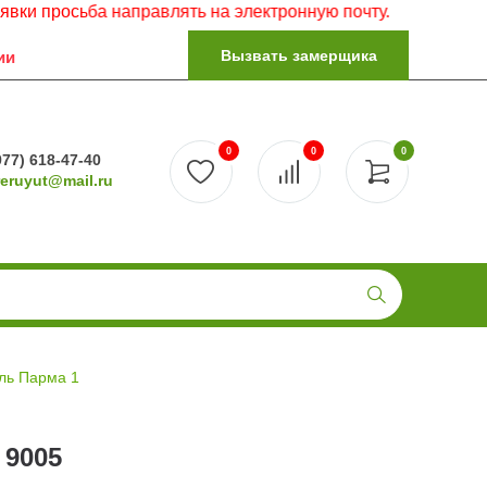
сьба направлять на электронную почту.
Вызвать замерщика
ии
0
0
0
977) 618-47-40
reruyut@mail.ru
ль Парма 1
 9005