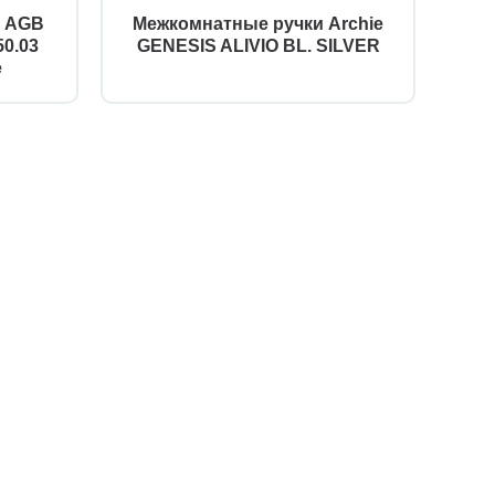
й AGB
Межкомнатные ручки Archie
0.03
GENESIS ALIVIO BL. SILVER
е