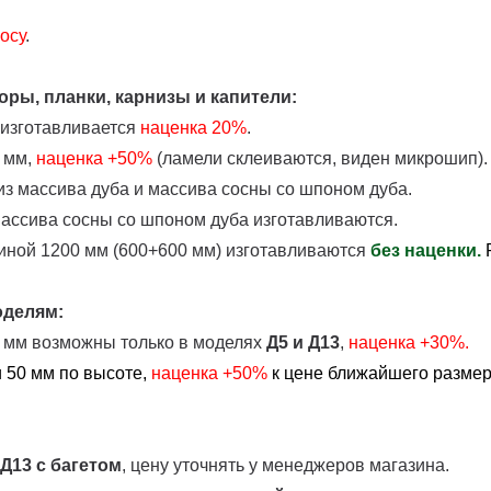
осу
.
ры, планки, карнизы и капители:
 изготавливается
наценка
20%
.
 мм,
наценка +50%
(ламели склеиваются, виден микрошип).
з массива дуба и массива сосны со шпоном дуба.
массива сосны со шпоном дуба изготавливаются.
иной 1200 мм (600+600 мм) изготавливаются
без наценки.
оделям:
0 мм возможны только в моделях
Д5 и Д13
,
наценка +30%.
 50 мм по высоте,
наценка
+50%
к цене ближайшего размера
 Д13
с багетом
, цену уточнять у менеджеров магазина.