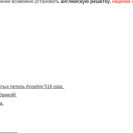
ленки возможно установить
английскую решетку
,
наценка
ых петель Anselmi 516 istar.
брикой!
а.