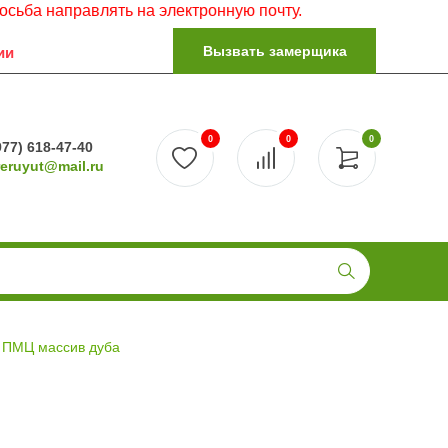
равлять на электронную почту.
Вызвать замерщика
ии
0
0
0
977) 618-47-40
reruyut@mail.ru
 ПМЦ массив дуба