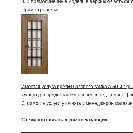
3. В прямолинейные модели в верхнюю часть фи
Пример решетки:
Имеется услуга врезки базового замка AGB и скрыт
Фурнитура предоставляется непосредственно фа
Стоимость услуги уточнять у менеджеров магазин
Схема погонажных комплектующих: