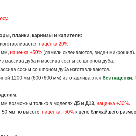
осу
.
ры, планки, карнизы и капители:
 изготавливается
наценка
20%
.
 мм,
наценка +50%
(ламели склеиваются, виден микрошип).
з массива дуба и массива сосны со шпоном дуба.
массива сосны со шпоном дуба изготавливаются.
иной 1200 мм (600+600 мм) изготавливаются
без наценки.
оделям:
0 мм возможны только в моделях
Д5 и Д13
,
наценка +30%.
 50 мм по высоте,
наценка
+50%
к цене ближайшего размера