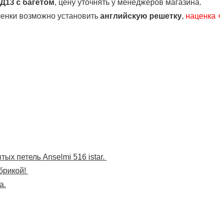
 Д13
с багетом
, цену уточнять у менеджеров магазина.
ленки возможно установить
английскую решетку
,
наценка
ых петель Anselmi 516 istar.
брикой!
а.