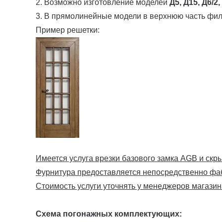
2. Возможно изготовление моделей
Д5, Д15, Д6/2,
3. В прямолинейные модели в верхнюю часть фи
Пример решетки:
Имеется услуга врезки базового замка AGB и скрыт
Фурнитура предоставляется непосредственно фа
Стоимость услуги уточнять у менеджеров магазин
Схема погонажных комплектующих: