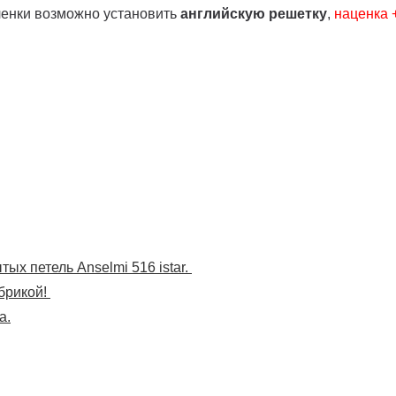
ленки возможно установить
английскую решетку
,
наценка
ых петель Anselmi 516 istar.
брикой!
а.