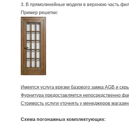
3. В прямолинейные модели в верхнюю часть фи
Пример решетки:
Имеется услуга врезки базового замка AGB и скрыт
Фурнитура предоставляется непосредственно фа
Стоимость услуги уточнять у менеджеров магазин
Схема погонажных комплектующих: