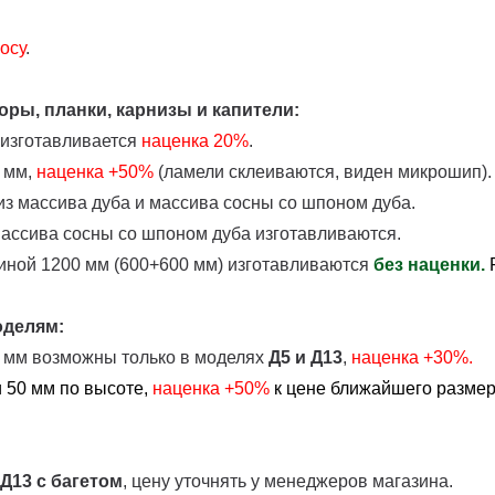
осу
.
ры, планки, карнизы и капители:
 изготавливается
наценка
20%
.
 мм,
наценка +50%
(ламели склеиваются, виден микрошип).
з массива дуба и массива сосны со шпоном дуба.
массива сосны со шпоном дуба изготавливаются.
иной 1200 мм (600+600 мм) изготавливаются
без наценки.
оделям:
0 мм возможны только в моделях
Д5 и Д13
,
наценка +30%.
 50 мм по высоте,
наценка
+50%
к цене ближайшего размера
 Д13
с багетом
, цену уточнять у менеджеров магазина.