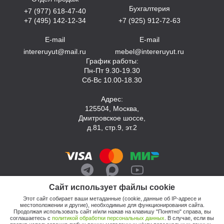
Бухгалтерия
+7 (977) 618-47-40
+7 (495) 142-12-34
+7 (925) 912-72-63
E-mail
E-mail
intereruyut@mail.ru
mebel@intereruyut.ru
График работы:
Пн-Пт 9.30-19.30
Сб-Вс 10.00-18.30
Адрес:
125504, Москва,
Дмитровское шоссе,
д.81, стр.9, эт.2
Сайт использует файлы cookie
Этот сайт собирает ваши метаданные (cookie, данные об IP-адресе и
местоположении и другие), необходимые для функционирования сайта.
Продолжая использовать сайт и/или нажав на клавишу "Понятно" справа, вы
соглашаетесь с
политикой обработки персональных данных
. В случае, если вы