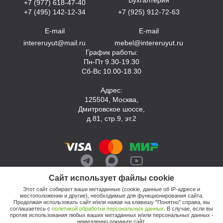
+7 (977) 618-47-40
+7 (495) 142-12-34
+7 (925) 912-72-63
E-mail
E-mail
intereruyut@mail.ru
mebel@intereruyut.ru
График работы:
Пн-Пт 9.30-19.30
Сб-Вс 10.00-18.30
Адрес:
125504, Москва,
Дмитровское шоссе,
д.81, стр.9, эт.2
Сайт использует файлы cookie
Этот сайт собирает ваши метаданные (cookie, данные об IP-адресе и
местоположении и другие), необходимые для функционирования сайта.
Продолжая использовать сайт и/или нажав на клавишу "Понятно" справа, вы
соглашаетесь с
политикой обработки персональных данных
. В случае, если вы
против использования любых ваших метаданных и/или персональных данных -
© 2026, Компания «Интерьер Уют»
немедленно покиньте сайт.