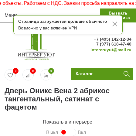
екты. Работаем с НДС. Заявки просьба направлять на элек
Вызвать
Меню
замерщика
Страница загружается дольше обычного
Возможно у вас включен VPN
+7 (495) 142-12-34
+7 (977) 618-47-40
intereruyut@mail.ru
0
0
0
Каталог
Дверь Оникс Вена 2 абрикос
тангентальный, сатинат с
фацетом
Показать в интерьере
Выкл
Вкл