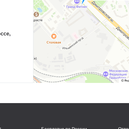
ссе,
ы