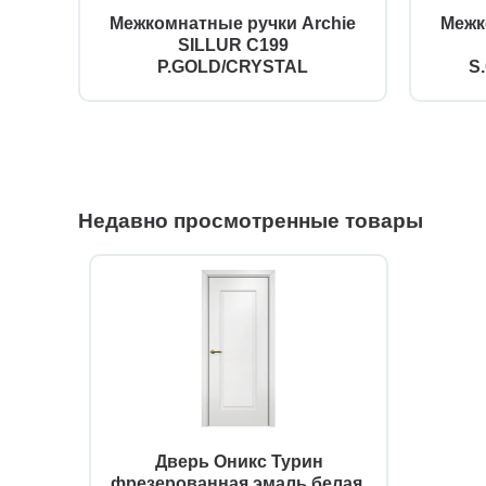
Межкомнатные ручки Archie
Межк
SILLUR C199
P.GOLD/CRYSTAL
S
Недавно просмотренные товары
Дверь Оникс Турин
фрезерованная эмаль белая,