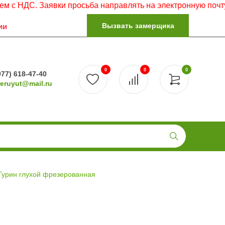
. Заявки просьба направлять на электронную почту.
Вызвать замерщика
ии
0
0
0
977) 618-47-40
reruyut@mail.ru
Турин глухой фрезерованная