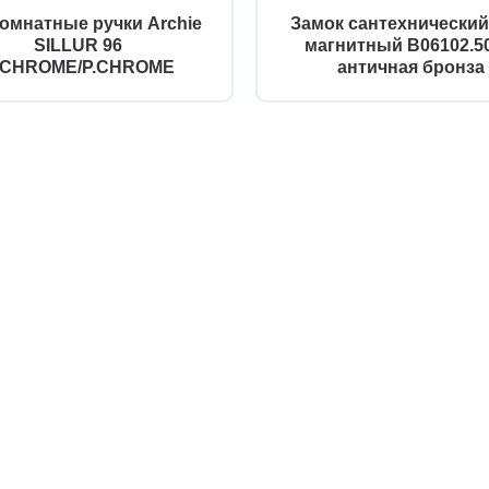
омнатные ручки Archie
Замок сантехнически
SILLUR 96
магнитный B06102.50
.CHROME/P.CHROME
античная бронза