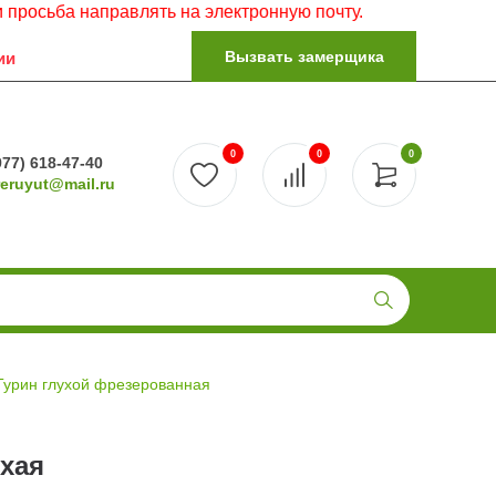
 направлять на электронную почту.
Вызвать замерщика
ии
0
0
0
977) 618-47-40
reruyut@mail.ru
Турин глухой фрезерованная
хая