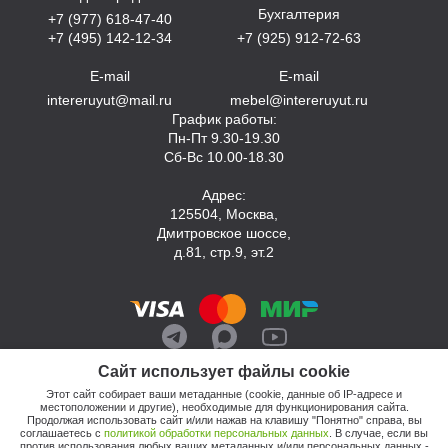
Бухгалтерия
+7 (977) 618-47-40
+7 (495) 142-12-34
+7 (925) 912-72-63
E-mail
E-mail
intereruyut@mail.ru
mebel@intereruyut.ru
График работы:
Пн-Пт 9.30-19.30
Сб-Вс 10.00-18.30
Адрес:
125504, Москва,
Дмитровское шоссе,
д.81, стр.9, эт.2
Сайт использует файлы cookie
Этот сайт собирает ваши метаданные (cookie, данные об IP-адресе и
местоположении и другие), необходимые для функционирования сайта.
Продолжая использовать сайт и/или нажав на клавишу "Понятно" справа, вы
соглашаетесь с
политикой обработки персональных данных
. В случае, если вы
против использования любых ваших метаданных и/или персональных данных -