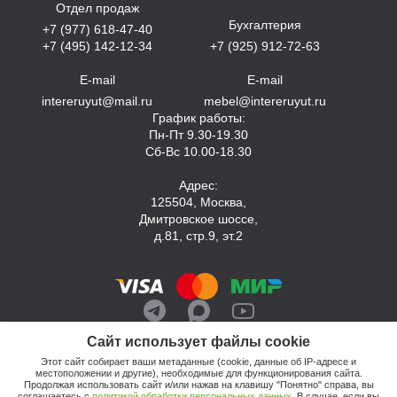
Отдел продаж
Бухгалтерия
+7 (977) 618-47-40
+7 (495) 142-12-34
+7 (925) 912-72-63
E-mail
E-mail
intereruyut@mail.ru
mebel@intereruyut.ru
График работы:
Пн-Пт 9.30-19.30
Сб-Вс 10.00-18.30
Адрес:
125504, Москва,
Дмитровское шоссе,
д.81, стр.9, эт.2
Сайт использует файлы cookie
Этот сайт собирает ваши метаданные (cookie, данные об IP-адресе и
местоположении и другие), необходимые для функционирования сайта.
Продолжая использовать сайт и/или нажав на клавишу "Понятно" справа, вы
соглашаетесь с
политикой обработки персональных данных
. В случае, если вы