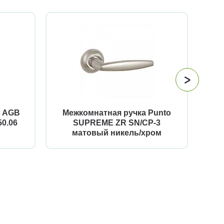
й AGB
Межкомнатная ручка Punto
Огр
0.06
SUPREME ZR SN/CP-3
матовый никель/хром