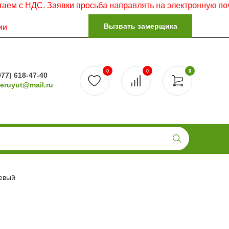
С. Заявки просьба направлять на электронную почту.
Вызвать замерщика
ии
0
0
0
977) 618-47-40
reruyut@mail.ru
жевый