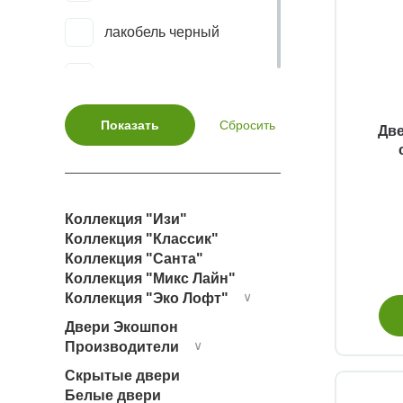
Тоскана Neo-631.121
лакобель черный
Тоскана Neo-631.211
сатинат
Тоскана Neo-631.221
триплекс белый
Две
Тоскана Neo-640.11
триплекс черный
Тоскана Neo-640.21
Коллекция "Изи"
Тоскана-601.1
Коллекция "Классик"
Коллекция "Санта"
Коллекция "Микс Лайн"
Тоскана-601.1 багет
Коллекция "Эко Лофт"
∨
Двери Экошпон
Тоскана-601С.21
Производители
∨
Тоскана-602.11
Скрытые двери
Белые двери