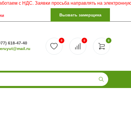
НДС. Заявки просьба направлять на электронную почту.
Вызвать замерщика
ии
0
0
0
977) 618-47-40
reruyut@mail.ru