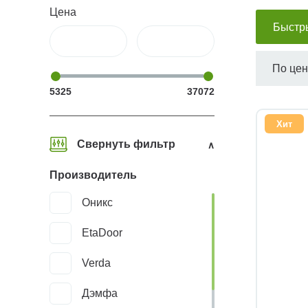
Цена
Быстр
По це
5325
37072
Хит
Свернуть фильтр
Производитель
Оникс
EtaDoor
Verda
Дэмфа