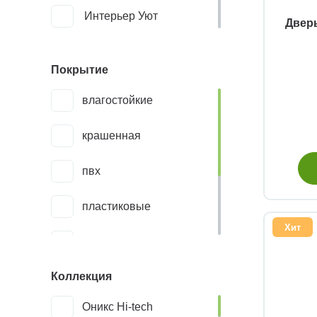
Интерьер Уют
Дверь
Финские двери
Покрытие
Эко
влагостойкие
крашенная
пвх
пластиковые
Хит
шпон
Коллекция
экошпон
Оникс Hi-tech
эмаль