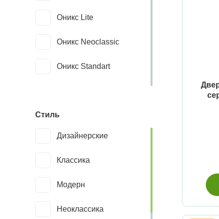
Оникс Lite
Оникс Neoclassic
Оникс Standart
Двер
526AПП молдинг
се
SC.122
Стиль
526AПП молдинг
Дизайнерские
SG.122
Классика
526AПС молдинг
Модерн
SC.122
Неоклассика