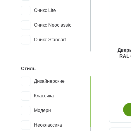
Оникс Lite
Оникс Neoclassic
Оникс Standart
Дверь
526AПП молдинг
RAL 
SC.122
Стиль
526AПП молдинг
Дизайнерские
SG.122
Классика
526AПС молдинг
Модерн
SC.122
Неоклассика