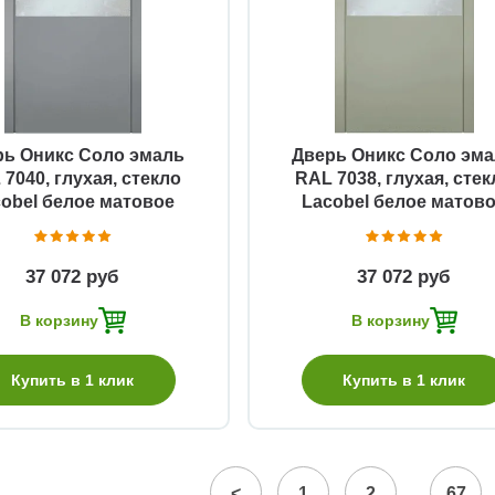
Быстрый просмотр
Быстрый просмотр
рь Оникс Соло эмаль
Дверь Оникс Соло эм
 7040, глухая, стекло
RAL 7038, глухая, сте
obel белое матовое
Lacobel белое матов
37 072 руб
37 072 руб
В корзину
В корзину
Купить в 1 клик
Купить в 1 клик
...
<
1
2
67