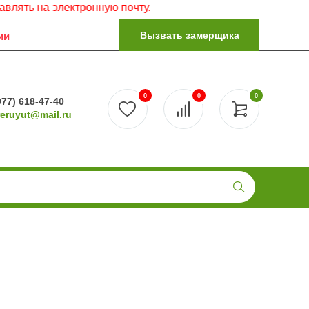
электронную почту.
Вызвать замерщика
ии
0
0
0
977) 618-47-40
reruyut@mail.ru