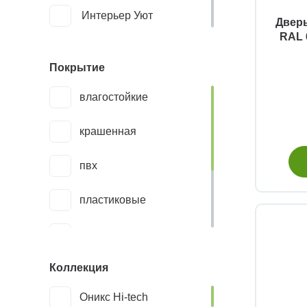
Интерьер Уют
Дверь
RAL 
Финские двери
Покрытие
Эко
влагостойкие
крашенная
пвх
пластиковые
шпон
Коллекция
экошпон
Оникс Hi-tech
эмаль