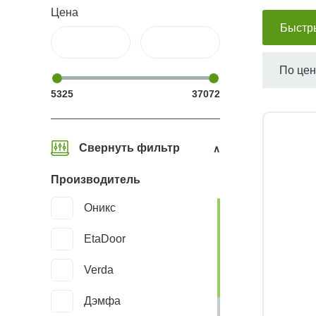
Цена
Быстр
По це
5325
37072
Свернуть фильтр
Производитель
Оникс
EtaDoor
Verda
Дэмфа