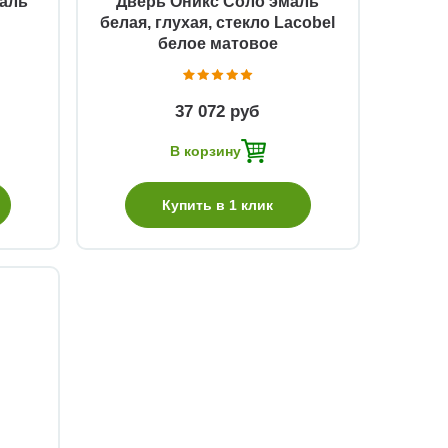
маль
Дверь Оникс Соло эмаль
белая, глухая, стекло Lacobel
белое матовое
37 072 руб
В корзину
Купить в 1 клик