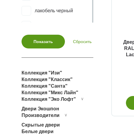
Тоскана Neo-631.121
лакобель черный
Тоскана Neo-631.211
сатинат
Тоскана Neo-631.221
триплекс белый
Две
RAL
Тоскана Neo-640.11
Lac
триплекс черный
Тоскана Neo-640.21
Коллекция "Изи"
Тоскана-601.1
Коллекция "Классик"
Коллекция "Санта"
Коллекция "Микс Лайн"
Тоскана-601.1 багет
Коллекция "Эко Лофт"
∨
Двери Экошпон
Тоскана-601С.21
Производители
∨
Тоскана-602.11
Скрытые двери
Белые двери