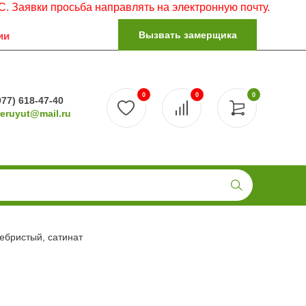
просьба направлять на электронную почту.
Вызвать замерщика
ии
0
0
0
977) 618-47-40
reruyut@mail.ru
ребристый, сатинат