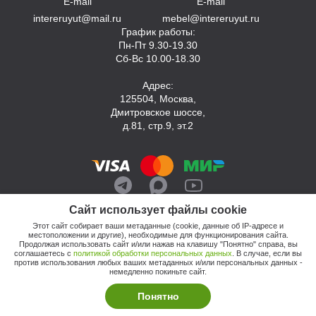
E-mail
E-mail
intereruyut@mail.ru
mebel@intereruyut.ru
График работы:
Пн-Пт 9.30-19.30
Сб-Вс 10.00-18.30
Адрес:
125504, Москва,
Дмитровское шоссе,
д.81, стр.9, эт.2
Сайт использует файлы cookie
Этот сайт собирает ваши метаданные (cookie, данные об IP-адресе и
местоположении и другие), необходимые для функционирования сайта.
Продолжая использовать сайт и/или нажав на клавишу "Понятно" справа, вы
соглашаетесь с
политикой обработки персональных данных
. В случае, если вы
против использования любых ваших метаданных и/или персональных данных -
© 2026, Компания «Интерьер Уют»
немедленно покиньте сайт.
Политика обработки персональных данных
Этот сайт продвигает: Кузнецов Анатолий
Понятно