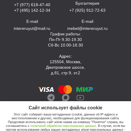
Бухгалтерия
+7 (977) 618-47-40
+7 (495) 142-12-34
+7 (925) 912-72-63
E-mail
E-mail
intereruyut@mail.ru
mebel@intereruyut.ru
График работы:
Пн-Пт 9.30-19.30
Сб-Вс 10.00-18.30
Адрес:
125504, Москва,
Дмитровское шоссе,
д.81, стр.9, эт.2
Сайт использует файлы cookie
Этот сайт собирает ваши метаданные (cookie, данные об IP-адресе и
местоположении и другие), необходимые для функционирования сайта.
Продолжая использовать сайт и/или нажав на клавишу "Понятно" справа, вы
соглашаетесь с
политикой обработки персональных данных
. В случае, если вы
против использования любых ваших метаданных и/или персональных данных -